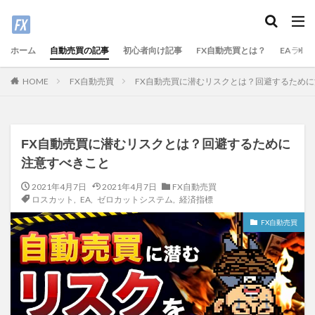
ホーム
自動売買の記事
初心者向け記事
FX自動売買とは？
EAラン
FX自動売買
FX自動売買に潜むリスクとは？回避するため
HOME
FX自動売買に潜むリスクとは？回避するために
注意すべきこと
2021年4月7日
2021年4月7日
FX自動売買
ロスカット
,
EA
,
ゼロカットシステム
,
経済指標
FX自動売買