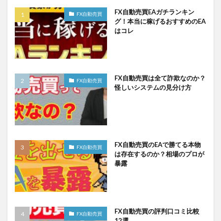
FX自動売買EAガチランキン
FX自動売買
グ！本当に稼げるおすすめのEA
はコレ
FX自動売買は全て詐欺なのか？
FX自動売買
怪しいシステムの見分け方
FX自動売買のEAで勝てる本物
FX自動売買
は存在するのか？相場のプロが
暴露
FX自動売買の評判口コミ比較
FX自動売買
12選