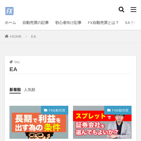
ホーム
自動売買の記事
初心者向け記事
FX自動売買とは？
EAラン
EA
HOME
TAG
EA
新着順
人気順
FX自動売買
FX自動売買