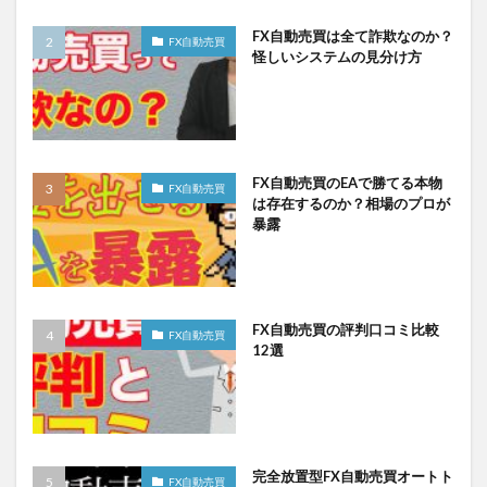
FX自動売買は全て詐欺なのか？
FX自動売買
怪しいシステムの見分け方
FX自動売買のEAで勝てる本物
FX自動売買
は存在するのか？相場のプロが
暴露
FX自動売買の評判口コミ比較
FX自動売買
12選
完全放置型FX自動売買オートト
FX自動売買