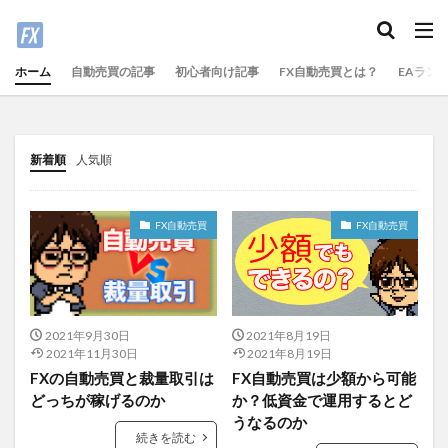
ホーム
自動売買の記事
初心者向け記事
FX自動売買とは？
EAラン
新着順
人気順
FX自動売買
FX自動売買
2021年9月30日
2021年8月19日
2021年11月30日
2021年8月19日
FXの自動売買と裁量取引は
FX自動売買は少額から可能
どっちが稼げるのか
か？低資金で運用するとど
うなるのか
続きを読む