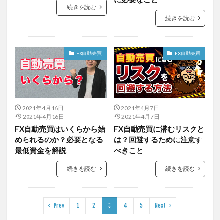
続きを読む
続きを読む
FX自動売買
FX自動売買
2021年4月16日
2021年4月7日
2021年4月16日
2021年4月7日
FX自動売買はいくらから始
FX自動売買に潜むリスクと
められるのか？必要となる
は？回避するために注意す
最低資金を解説
べきこと
続きを読む
続きを読む
Prev
1
2
3
4
5
Next