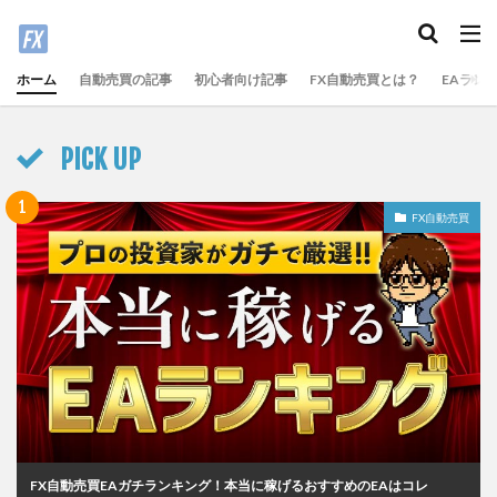
ホーム
自動売買の記事
初心者向け記事
FX自動売買とは？
EAラン
PICK UP
FX自動売買
FX自動売買EAガチランキング！本当に稼げるおすすめのEAはコレ