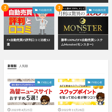
FX自動売買
FX自動売買
FX自動売買の評判口コミ比較12
勝率100%のFX自動売買システ
選
ムMonster(モンスター)
新着順
人気順
FX初心者
FX初心者
2023年4月25日
2022年11月28日