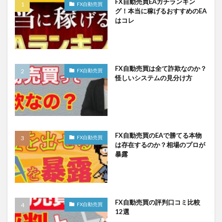
FX自動売買EAガチランキン
FX自動売買
グ！本当に稼げるおすすめのEA
はコレ
FX自動売買は全て詐欺なのか？
FX自動売買
怪しいシステムの見分け方
FX自動売買のEAで勝てる本物
FX自動売買
は存在するのか？相場のプロが
暴露
FX自動売買の評判口コミ比較
FX自動売買
12選