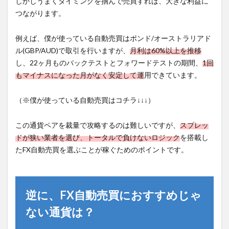
しかしうまくタイミングを掴んで売買すれば、大きな利益に
つながります。
例えば、僕が使っている自動売買はポンド/オーストラリアド
ル(GBP/AUD)で取引を行いますが、
月利は60%以上を推移
し、22ヶ月ものバックテストとフォワードテストの期間、
1回
もマイナスになった月がなく安定して運
用できています。
（※僕が使っている自動売買はコチラ↓↓↓）
この通貨ペアを裁量で攻略するのは難しいですが、
スプレッ
ドが狭い業者を選び、トータルで負けないロジック
を搭載し
たFX自動売買を選ぶことが稼ぐためのポイントです。
逆に、FX自動売買におすすめじゃ
ない通貨は？