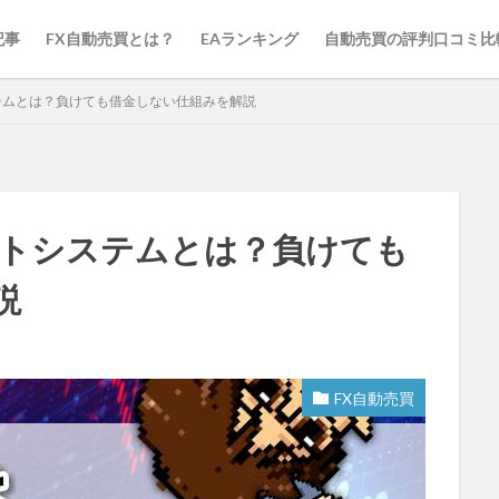
記事
FX自動売買とは？
EAランキング
自動売買の評判口コミ比
テムとは？負けても借金しない仕組みを解説
ットシステムとは？負けても
説
FX自動売買