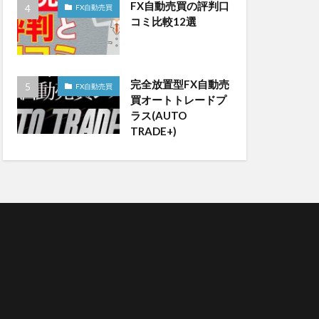
FX自動売買の評判口
FX自動売買
コミ比較12選
完全放置型FX自動売
FX自動売買
買オートトレードプ
ラス(AUTO
TRADE+)